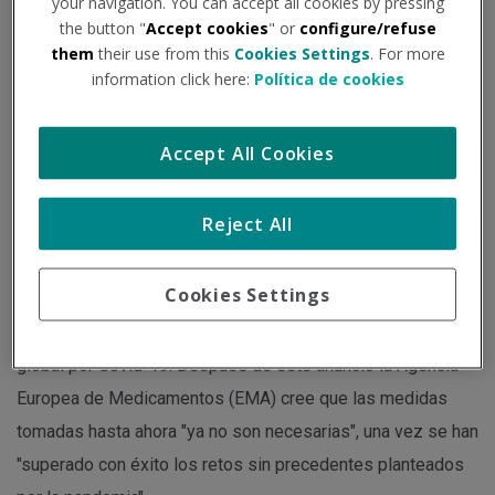
your navigation. You can accept all cookies by pressing
the button "
Accept cookies
" or
configure/refuse
Institución - Fuente:
consalud.es
Tipo de documento:
Noticia
them
their use from this
Cookies Settings
. For more
information click here:
Política de cookies
El cese de las medidas que permitieron acelerar la
Accept All Cookies
evaluación de medicamentos y vacunas ha dejado de ser
necesario tras ser "superado con éxito los retos sin
Reject All
precedentes planteados por la pandemia".
Cookies Settings
El pasado viernes, 5 de mayo, la Organización Mundial de la
Salud (OMS), declaró el fin de la emergencia sanitaria
global por Covid-19. Después de este anuncio la Agencia
Europea de Medicamentos (EMA) cree que las medidas
tomadas hasta ahora "ya no son necesarias", una vez se han
"superado con éxito los retos sin precedentes planteados