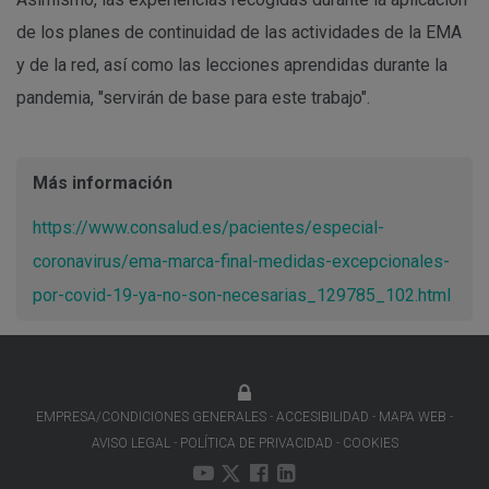
de los planes de continuidad de las actividades de la EMA
y de la red, así como las lecciones aprendidas durante la
pandemia, "servirán de base para este trabajo".
Más información
https://www.consalud.es/pacientes/especial-
coronavirus/ema-marca-final-medidas-excepcionales-
por-covid-19-ya-no-son-necesarias_129785_102.html
EMPRESA/CONDICIONES GENERALES
ACCESIBILIDAD
MAPA WEB
AVISO LEGAL
POLÍTICA DE PRIVACIDAD
COOKIES