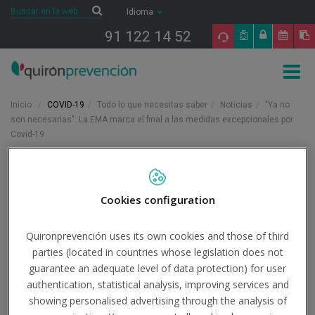
Saltar al contenido
Buscar
Buscar
Idioma
91 122 14 52
Togg
navig
Inicio
COVID-19
Todo lo que necesitas saber
Noticias
"Ya no
son necesarias": La EMA marca el final a las medidas excepcionales por
Covid-19
11/5/2023
Actualidad
Cookies configuration
"Ya no son necesarias": La
Quironprevención uses its own cookies and those of third
EMA marca el final a las
parties (located in countries whose legislation does not
guarantee an adequate level of data protection) for user
medidas excepcionales
authentication, statistical analysis, improving services and
por Covid-19
showing personalised advertising through the analysis of