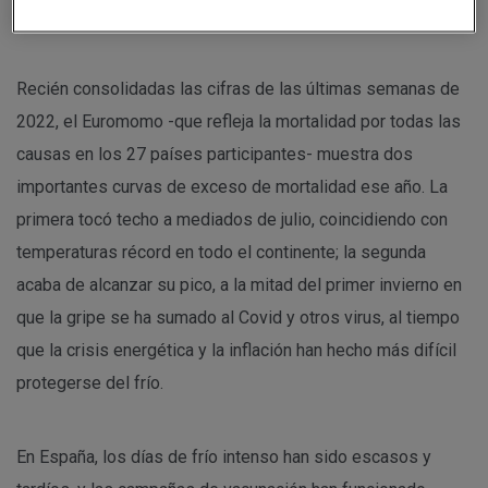
que más se resintió en verano.
Recién consolidadas las cifras de las últimas semanas de
2022, el Euromomo -que refleja la mortalidad por todas las
causas en los 27 países participantes- muestra dos
importantes curvas de exceso de mortalidad ese año. La
primera tocó techo a mediados de julio, coincidiendo con
temperaturas récord en todo el continente; la segunda
acaba de alcanzar su pico, a la mitad del primer invierno en
que la gripe se ha sumado al Covid y otros virus, al tiempo
que la crisis energética y la inflación han hecho más difícil
protegerse del frío.
En España, los días de frío intenso han sido escasos y