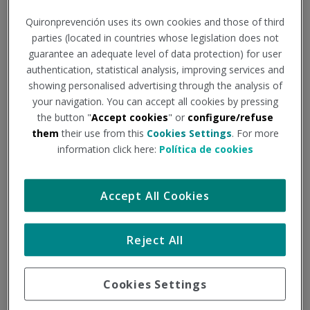
Tipo de documento:
Noticia
Quironprevención uses its own cookies and those of third
parties (located in countries whose legislation does not
España fue en 2022 el segundo país de Europa más
guarantee an adequate level of data protection) for user
afectado por la nueva ola de defunciones, solo detrás de
authentication, statistical analysis, improving services and
Alemania. ¿De qué se mueren los europeos?
showing personalised advertising through the analysis of
your navigation. You can accept all cookies by pressing
the button "
Accept cookies
" or
configure/refuse
Aunque nos parezca increíble a quienes no somos
them
their use from this
Cookies Settings
. For more
information click here:
Política de cookies
vulnerables o no convivimos con alguien que lo sea, los
datos muestran una obstinada realidad: la normalidad
sanitaria no ha llegado. El exceso de mortalidad en Europa
Accept All Cookies
sigue disparado y, de hecho, acaba de alcanzar su segundo
mayor pico desde que hay registros, sólo superado por
Reject All
aquella monstruosidad que fue la primavera de 2020.
Alemania es el país que más está padeciendo las
Cookies Settings
inclemencias de los meses fríos, al igual que España fue la