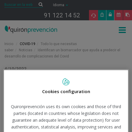
Saltar al contenido
Buscar
Buscar
Idioma
91 122 14 52
Togg
navig
Inicio
COVID-19
Todo lo que necesitas
saber
Noticias
Identifican un biomarcador que ayuda a predecir el
desarrollo de complicaciones del Covid
4/10/2022
Actualidad
Identifican un
Cookies configuration
biomarcador que ayuda a
Quironprevención uses its own cookies and those of third
parties (located in countries whose legislation does not
predecir el desarrollo de
guarantee an adequate level of data protection) for user
complicaciones del Covid
authentication, statistical analysis, improving services and