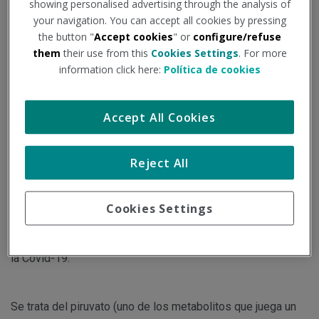
showing personalised advertising through the analysis of
your navigation. You can accept all cookies by pressing
Institución - Fuente:
diariofarma.com
the button "
Accept cookies
" or
configure/refuse
them
their use from this
Cookies Settings
. For more
Tipo de documento:
Noticia
information click here:
Política de cookies
Un estudio liderado por grupos de investigación del Institut
Accept All Cookies
d’Investigació Sanitària Pere Virgili (IISPV), de Tarragona, y
de la Universitat Rovira i Virgili (URV), con la colaboración
Reject All
de diferentes centros hospitalarios (entre ellos el Hospital
Joan XXIII) ha identificado un biomarcador que ayudará a
Cookies Settings
predecir si un paciente tiene mayor riesgo de sufrir
complicaciones en su estado de salud a consecuencia de
la Covid-19.
Se trata del piruvato (uno de los metabolitos que juega un