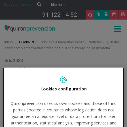
Saltar al contenido
Buscar
Buscar
Idioma
91 122 14 52
Togg
navig
Inicio
COVID-19
Todo lo que necesitas saber
Noticias
¿Fin del
covid como enfermedad profesional? Habría excepción 'respiratoria'
8/6/2023
Actualidad
¿Fin del covid como
Cookies configuration
enfermedad profesional?
Quironprevención uses its own cookies and those of third
Habría excepción
parties (located in countries whose legislation does not
'respiratoria'
guarantee an adequate level of data protection) for user
authentication, statistical analysis, improving services and