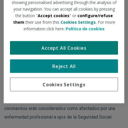
showing personalised advertising through the analysis of
Institución - Fuente:
redaccionmedica.com
your navigation. You can accept all cookies by pressing
the button "
Accept cookies
" or
configure/refuse
Tipo de documento:
Noticia
them
their use from this
Cookies Settings
. For more
information click here:
Política de cookies
Sanidad trabaja en una nueva definición con voces
autonómicas poniendo el foco en profesionales de
Accept All Cookies
unidades específicas.
Reject All
El Ministerio de Sanidad "está trabajando actualmente" en
adaptar la normativa Covid-19 para los casos de contagios
Cookies Settings
en profesionales sanitarios. Hasta ahora, los médicos,
enfermeros o farmacéuticos que se infectaban con este
coronavirus eran considerados como afectados por una
enfermedad profesional a ojos de la Seguridad Social.