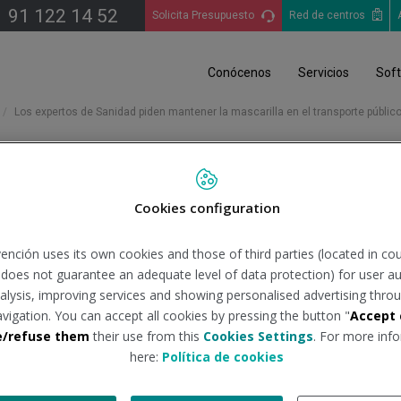
91 122 14 52
Solicita Presupuesto
Red de centros
Conócenos
Servicios
Sof
Los expertos de Sanidad piden mantener la mascarilla en el transporte públic
Cookies configuration
ad piden mantener la mascar
ención uses its own cookies and those of third parties (located in co
n does not guarantee an adequate level of data protection) for user au
analysis, improving services and showing personalised advertising throu
ente:
vozpopuli.com
Tipo de do
avigation. You can accept all cookies by pressing the button "
Accept 
e/refuse them
their use from this
Cookies Settings
. For more info
here:
Política de cookies
 Salud Pública (CSP) su recomendación de no quitar las mascaril