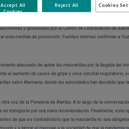
Accept All
Reject All
Cookies Set
Cookies
de Alertas a quitar las mascarillas en el transporte público. Es
autónomas y gestionado por el Centro de Coordinación de Alert
rar esta medida de prevención. Fuentes internas confirman a Voz
mento adecuado de quitar las mascarillas por la llegada del inv
te el aumento de casos de gripe y virus sincitial respiratorio,
illas salvo Alemania, donde las autoridades han decidido que la 
ra voz de la Ponencia de Alertas. A lo largo de la conversación
las en transporte por una mera recomendación. Finalmente, esta 
es de que es contradictorio que la mascarilla no sea obligator
misión y a lanzar el mensaje a la sociedad de que la pandemia no