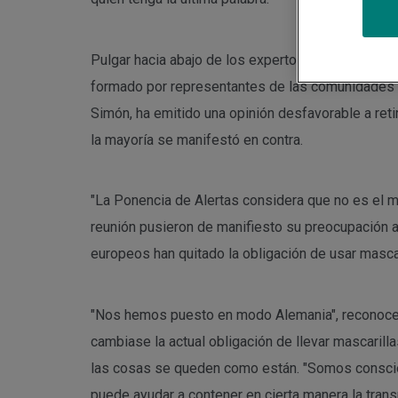
Pulgar hacia abajo de los expertos de la Ponencia 
formado por representantes de las comunidades 
Simón, ha emitido una opinión desfavorable a reti
la mayoría se manifestó en contra.
"La Ponencia de Alertas considera que no es el mo
reunión pusieron de manifiesto su preocupación an
europeos han quitado la obligación de usar mascar
"Nos hemos puesto en modo Alemania", reconoce ot
cambiase la actual obligación de llevar mascaril
las cosas se queden como están. "Somos conscient
puede ayudar a contener en cierta manera la trans