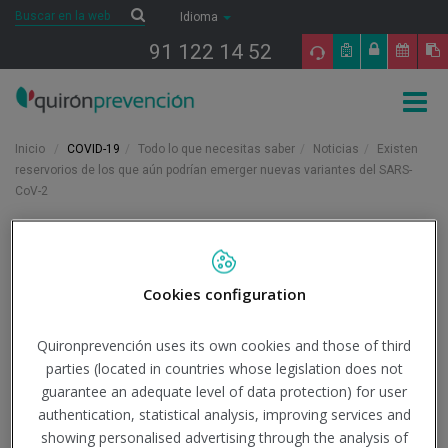
Saltar al contenido
Buscar
Buscar
Idioma
91 122 14 52
Togg
navig
Inicio
COVID-19
Todo lo que necesitas saber
Noticias
Existen
reservorios de los que aún podrían emerger nuevas variantes del SARS-
CoV-2
3/11/2022
Actualidad
Cookies configuration
Existen reservorios de los
Quironprevención uses its own cookies and those of third
que aún podrían emerger
parties (located in countries whose legislation does not
nuevas variantes del
guarantee an adequate level of data protection) for user
authentication, statistical analysis, improving services and
SARS-CoV-2
showing personalised advertising through the analysis of