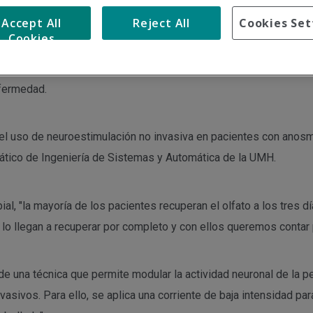
Accept All
Reject All
Cookies Set
sido uno de los síntomas más habituales y comentados durante l
Cookies
l Instituto de Investigación Sanitaria y Biomédica de Alicante 
éctrica no invasiva, un tratamiento que posibilite la recuperació
fermedad.
del uso de neuroestimulación no invasiva en pacientes con anos
rático de Ingeniería de Sistemas y Automática de la UMH.
l, "la mayoría de los pacientes recuperan el olfato a los tres 
lo llegan a recuperar por completo y con ellos queremos contar p
de una técnica que permite modular la actividad neuronal de la p
asivos. Para ello, se aplica una corriente de baja intensidad pa