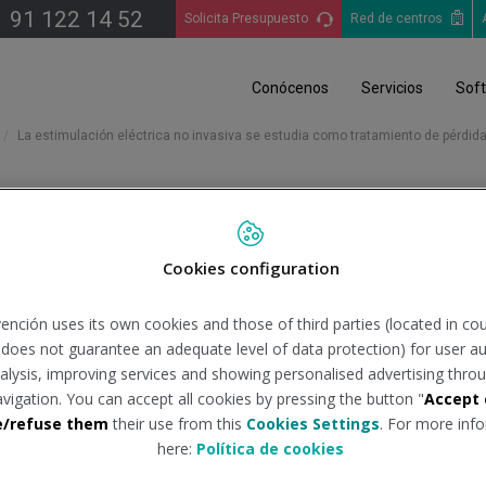
91 122 14 52
Solicita Presupuesto
Red de centros
Conócenos
Servicios
Sof
La estimulación eléctrica no invasiva se estudia como tratamiento de pérdida 
rica no invasiva se estudia
Cookies configuration
 covid-19
ención uses its own cookies and those of third parties (located in co
n does not guarantee an adequate level of data protection) for user au
analysis, improving services and showing personalised advertising throu
nte:
diariomedico.com
Tipo de d
avigation. You can accept all cookies by pressing the button "
Accept 
e/refuse them
their use from this
Cookies Settings
. For more info
here:
Política de cookies
curso para mejorar la anosmia o hiposmia en pacientes que han 