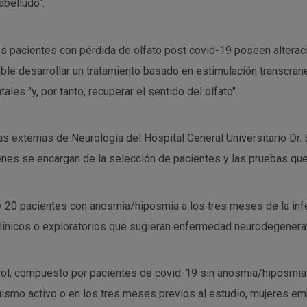
abelludo".
os pacientes con pérdida de olfato post covid-19 poseen alterac
le desarrollar un tratamiento basado en estimulación transcraneal
ales "y, por tanto, recuperar el sentido del olfato".
as externas de Neurología del Hospital General Universitario Dr. 
s se encargan de la selección de pacientes y las pruebas que se
6 y 20 pacientes con anosmia/hiposmia a los tres meses de la i
clínicos o exploratorios que sugieran enfermedad neurodegenerat
ol, compuesto por pacientes de covid-19 sin anosmia/hiposmia a
aquismo activo o en los tres meses previos al estudio, mujeres 