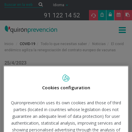
Saltar al contenido
Buscar
Buscar
Idioma
91 122 14 52
Togg
navig
Inicio
COVID-19
Todo lo que necesitas saber
Noticias
El covid
endémico agiliza la renegociación del contrato europeo de vacunas
25/4/2023
Actualidad
El covid endémico agiliza
Cookies configuration
la renegociación del
Quironprevención uses its own cookies and those of third
contrato europeo de
parties (located in countries whose legislation does not
guarantee an adequate level of data protection) for user
vacunas
authentication, statistical analysis, improving services and
showing personalised advertising through the analysis of