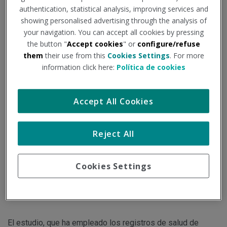
authentication, statistical analysis, improving services and
Tipo de documento:
Noticia
showing personalised advertising through the analysis of
your navigation. You can accept all cookies by pressing
the button "
Accept cookies
" or
configure/refuse
El riesgo persiste en cualquier variante, incluida ómicron,
them
their use from this
Cookies Settings
. For more
según un estudio sobre casi 24.000 adultos, que pone de
information click here:
Política de cookies
relieve posibles impactos en la salud de la era post-covid.
Accept All Cookies
Llevamos más de tres años conviviendo con el coronavirus
SARS-CoV-2 y aún estamos averiguando el impacto de su
Reject All
infección en el organismo. Un nuevo estudio que acaba de
publicarse en JAMA Network Open indica que las
Cookies Settings
probabilidades de ser diagnosticado con diabetes de novo
fueron mayores después de pasar la covid.
El estudio, que ha empleado los registros de salud de