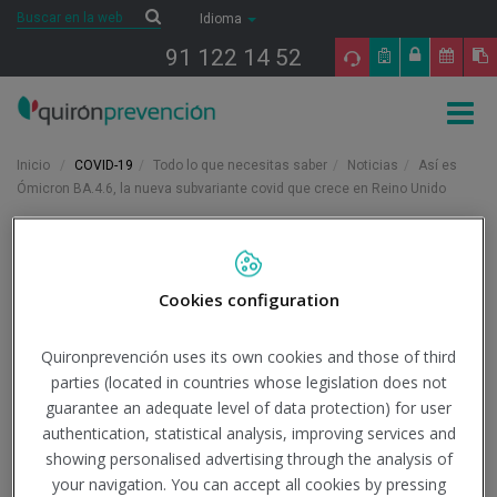
Saltar al contenido
Buscar
Buscar
Idioma
91 122 14 52
Togg
navig
Inicio
COVID-19
Todo lo que necesitas saber
Noticias
Así es
Ómicron BA.4.6, la nueva subvariante covid que crece en Reino Unido
18/9/2022
Actualidad
Cookies configuration
Así es Ómicron BA.4.6, la
Quironprevención uses its own cookies and those of third
nueva subvariante covid
parties (located in countries whose legislation does not
que crece en Reino Unido
guarantee an adequate level of data protection) for user
authentication, statistical analysis, improving services and
showing personalised advertising through the analysis of
Institución - Fuente:
redaccionmedica.com
your navigation. You can accept all cookies by pressing