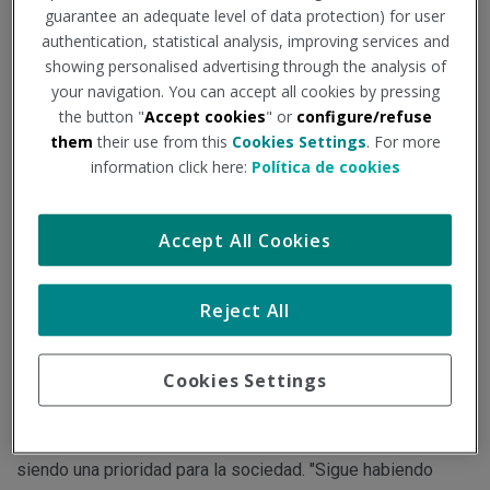
guarantee an adequate level of data protection) for user
vulnerables
authentication, statistical analysis, improving services and
showing personalised advertising through the analysis of
your navigation. You can accept all cookies by pressing
Institución - Fuente:
consalud.es
Tipo de documento:
Noticia
the button "
Accept cookies
" or
configure/refuse
them
their use from this
Cookies Settings
. For more
Desde el gobierno andaluz afirman que los pacientes
information click here:
Política de cookies
acuden a las consultas con casos leves estando tres días
con síntomas, con lo que la familia que está cerca, la
Accept All Cookies
persona mayor, el vulnerable, probablemente se hayan
contagiado.
Reject All
La llegada de la Covid-19 tambaleó los cimientos de la
Cookies Settings
sociedad y pese a que la situación se encuentra bajo
control, el cuidado de los colectivos vulnerables sigue
siendo una prioridad para la sociedad. "Sigue habiendo