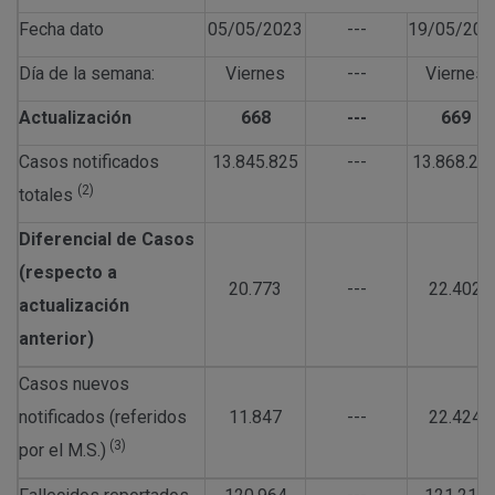
Fecha dato
05/05/2023
---
19/05/202
Día de la semana:
Viernes
---
Viernes
Actualización
668
---
669
Casos notificados
13.845.825
---
13.868.22
(2)
totales
Diferencial de Casos
(respecto a
20.773
---
22.402
actualización
anterior)
Casos nuevos
notificados (referidos
11.847
---
22.424
(3)
por el M.S.)