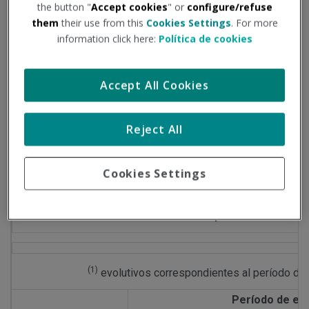
the button "
Accept cookies
" or
configure/refuse
Exponemos a continuación evolución de los principales
them
their use from this
Cookies Settings
. For more
datos epidemiológicos, según las cifras publicadas en la
information click here:
Política de cookies
página del Ministerio de Sanidad:
Accept All Cookies
Datos del período comprendido entre: 05/05/2023 al
19/05/2023
Reject All
Información facilitada por el Ministerio de Sanidad
Cookies Settings
Comparativa
(1)
evolutivos correspondientes al período de 
Período de es