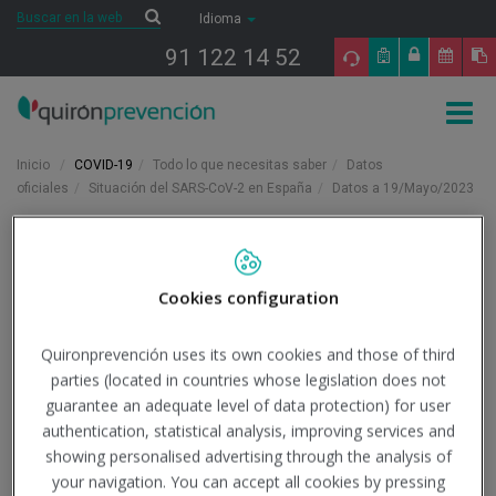
Saltar al contenido
Buscar
Buscar
Idioma
91 122 14 52
Togg
navig
Inicio
COVID-19
Todo lo que necesitas saber
Datos
oficiales
Situación del SARS-CoV-2 en España
Datos a 19/Mayo/2023
19/5/2023
Actualidad
Cookies configuration
Datos a 19/Mayo/2023
Quironprevención uses its own cookies and those of third
parties (located in countries whose legislation does not
Institución - Fuente:
Ministerio de Sanidad
guarantee an adequate level of data protection) for user
authentication, statistical analysis, improving services and
Tipo de documento:
Información oficial
showing personalised advertising through the analysis of
your navigation. You can accept all cookies by pressing