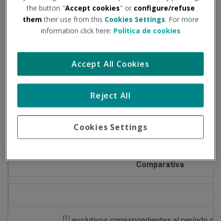
the button "
Accept cookies
" or
configure/refuse
Exponemos a continuación evolución de los principales
them
their use from this
Cookies Settings
. For more
information click here:
Política de cookies
datos epidemiológicos, según las cifras publicadas en la
página del Ministerio de Sanidad:
Accept All Cookies
Datos del período comprendido entre: 03/02/2023 al
Reject All
17/02/2023
Información facilitada por el Ministerio de Sanidad
Cookies Settings
Comparativa
(1)
evolutivos correspondientes al período de 