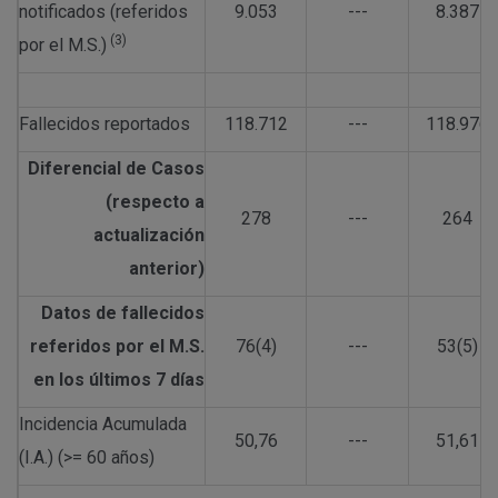
notificados (referidos
9.053
---
8.387
(3)
por el M.S.)
Fallecidos reportados
118.712
---
118.976
Diferencial de Casos
(respecto a
278
---
264
actualización
anterior)
Datos de fallecidos
referidos por el M.S.
76(4)
---
53(5)
en los últimos 7 días
Incidencia Acumulada
50,76
---
51,61
(I.A.) (>= 60 años)