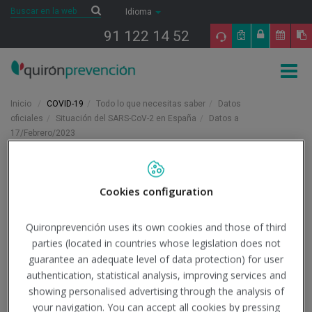
Saltar al contenido
Buscar
Buscar
Idioma
91 122 14 52
Togg
navig
Inicio
COVID-19
Todo lo que necesitas saber
Datos
oficiales
Situación del SARS-CoV-2 en España
Datos a
17/Febrero/2023
17/2/2023
Actualidad
Cookies configuration
Datos a 17/Febrero/2023
Quironprevención uses its own cookies and those of third
parties (located in countries whose legislation does not
guarantee an adequate level of data protection) for user
Institución - Fuente:
Ministerio de Sanidad
authentication, statistical analysis, improving services and
showing personalised advertising through the analysis of
Tipo de documento:
Información oficial
your navigation. You can accept all cookies by pressing