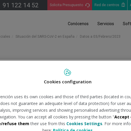
91 122 14 52
Solicita Presupuesto
Red de centros
Conócenos
Servicios
Sof
iciales
Situación del SARS-CoV-2 en España
Datos a 03/Febrero/2023
2023
Cookies configuration
inisterio de Sanidad
Tipo de docume
ención uses its own cookies and those of third parties (located in co
n does not guarantee an adequate level of data protection) for user au
analysis, improving services and showing personalised advertising throu
pales datos epidemiológicos, según las cifras publicadas en la 
avigation. You can accept all cookies by pressing the button "
Accept 
e/refuse them
their use from this
Cookies Settings
. For more info
here:
Política de cookies
2023 al 03/02/2023