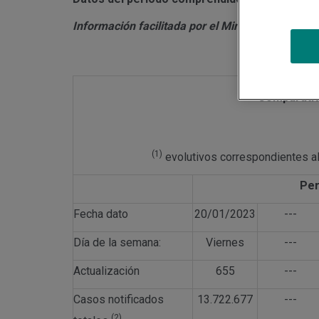
Información facilitada por el Ministerio de Sani
Comparati
(1)
evolutivos correspondientes al
Per
Fecha dato
20/01/2023
---
Día de la semana:
Viernes
---
Actualización
655
---
Casos notificados
13.722.677
---
(2)