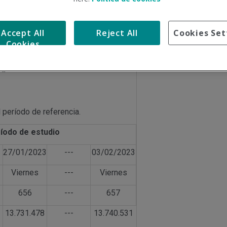
dad
Accept All
Reject All
Cookies Set
Cookies
va
 período de referencia.
íodo de estudio
27/01/2023
---
03/02/2023
Viernes
---
Viernes
656
---
657
13.731.478
---
13.740.531