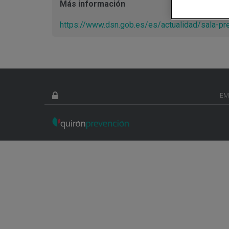
Más información
https://www.dsn.gob.es/es/actualidad/sala-p
EM