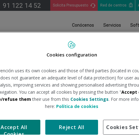
91 122 14 52
Solicita Presupuesto
Red de centros
Conócenos
Servicios
Sof
iciales
Información global facilitada por el DSN
El coronavirus (COVID-19): 
Cookies configuration
ención uses its own cookies and those of third parties (located in co
-19): Información global a 
n does not guarantee an adequate level of data protection) for user au
analysis, improving services and showing personalised advertising throu
avigation. You can accept all cookies by pressing the button "
Accept 
partamento de Seguridad Nacional
Tipo de 
e/refuse them
their use from this
Cookies Settings
. For more info
here:
Política de cookies
nto de Seguridad Nacional del Gabinete de la Presidencia del G
Accept All
Reject All
Cookies Set
Cookies