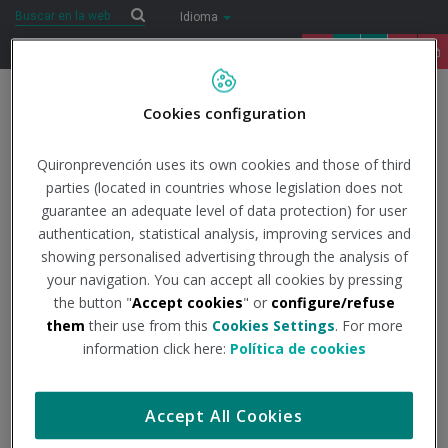
Saltar al contenido
Buscar
Buscar
Idioma
91 122 14 52
Togg
Cookies configuration
navig
Inicio
COVID-19
Todo lo que necesitas saber
Datos
Quironprevención uses its own cookies and those of third
oficiales
Información global facilitada por el DSN
El coronavirus
parties (located in countries whose legislation does not
(COVID-19): Información global a 28 de octubre de 2022
guarantee an adequate level of data protection) for user
authentication, statistical analysis, improving services and
28/10/2022
showing personalised advertising through the analysis of
Actualidad
your navigation. You can accept all cookies by pressing
the button "
Accept cookies
" or
configure/refuse
El coronavirus (COVID-19):
them
their use from this
Cookies Settings
. For more
Información global a 28
information click here:
Política de cookies
de octubre de 2022
Accept All Cookies