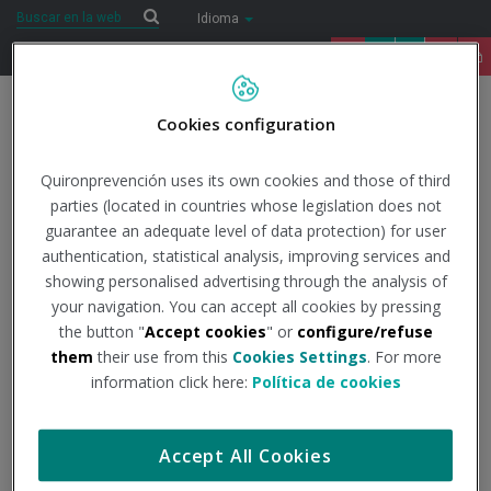
Saltar al contenido
Buscar
Buscar
Idioma
91 122 14 52
Togg
Cookies configuration
navig
Inicio
COVID-19
Todo lo que necesitas saber
Datos
Quironprevención uses its own cookies and those of third
oficiales
Información global facilitada por el DSN
El coronavirus
parties (located in countries whose legislation does not
(COVID-19): Información global a 10 de febrero de 2023
guarantee an adequate level of data protection) for user
authentication, statistical analysis, improving services and
10/2/2023
showing personalised advertising through the analysis of
Actualidad
your navigation. You can accept all cookies by pressing
the button "
Accept cookies
" or
configure/refuse
El coronavirus (COVID-19):
them
their use from this
Cookies Settings
. For more
Información global a 10
information click here:
Política de cookies
de febrero de 2023
Accept All Cookies