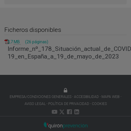
Ficheros disponibles
3,7
MB
(26 páginas)
Informe_nº_178_Situación_actual_de_COVID
19_en_España_a_19_de_mayo_de_2023
EMPRESA/CONDICIONES GENERALES
ACCESIBILIDAD
MAPA WEB
AVISO LEGAL
POLÍTICA DE PRIVACIDAD
COOKIES