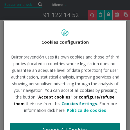
Saltar al contenido
Buscar
Buscar
Idioma
91 122 14 52
Togg
navig
Cookies configuration
Inicio
COVID-19
Todo lo que necesitas saber
Datos
oficiales
Análisis Epidemiológico (COVID-19): Informes situación
pandemia en España
Informe nº 178 - 19/05/2023
Quironprevención uses its own cookies and those of third
parties (located in countries whose legislation does not
19/5/2023
guarantee an adequate level of data protection) for user
Actualidad
authentication, statistical analysis, improving services and
showing personalised advertising through the analysis of
Informe nº 178 -
your navigation. You can accept all cookies by pressing
the button "
Accept cookies
" or
configure/refuse
19/05/2023
them
their use from this
Cookies Settings
. For more
information click here:
Política de cookies
Institución - Fuente:
Instituto de Salud Carlos III
Accept All Cookies