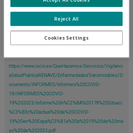
Tipo de documento:
Información oficial
Reject All
Actualización de las cifras sobre la COVID-19 a través del
estudio realizado por el Instituto de Salud Carlos III.
Cookies Settings
Más información
https://www.isciii.es/QueHacemos/Servicios/Vigilanci
aSaludPublicaRENAVE/EnfermedadesTransmisibles/D
ocuments/INFORMES/Informes%20COVID-
19/INFORMES%20COVID-
19%202023/Informe%20n%C2%BA%20178%20Situaci
%C3%B3n%20actual%20de%20COVID-
19%20en%20Espa%C3%B1a%20a%2019%20de%20ma
yo%20de%202023.pdf