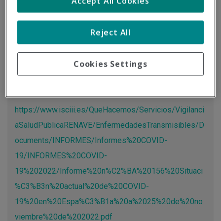
Accept All Cookies
Tipo de documento:
Información oficial
Reject All
Actualización de las cifras sobre la COVID-19 a través del
estudio realizado por el Instituto de Salud Carlos III.
Cookies Settings
Más información
https://www.isciii.es/QueHacemos/Servicios/Vigilanci
aSaludPublicaRENAVE/EnfermedadesTransmisibles/D
ocuments/INFORMES/Informes%20COVID-
19/INFORMES%20COVID-
19%202022/Informe%20n%C2%BA%20156%20Situaci
%C3%B3n%20actual%20de%20COVID-
19%20en%20Espa%C3%B1a%20a%2025%20de%20no
viembre%20de%202022.pdf