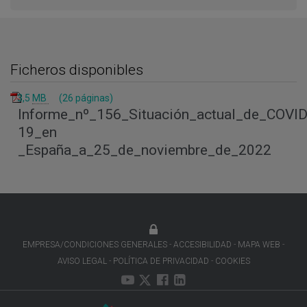
Ficheros disponibles
3,5
MB
(26 páginas)
Informe_nº_156_Situación_actual_de_COVID
19_en
_España_a_25_de_noviembre_de_2022
EMPRESA/CONDICIONES GENERALES
ACCESIBILIDAD
MAPA WEB
AVISO LEGAL
POLÍTICA DE PRIVACIDAD
COOKIES