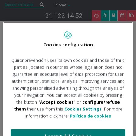
Saltar al contenido
Buscar
Buscar
Idioma
91 122 14 52
Togg
navig
Cookies configuration
Inicio
COVID-19
Todo lo que necesitas saber
Datos
oficiales
Análisis Epidemiológico (COVID-19): Informes situación
pandemia en España
Informe nº 156 - 25/11/2022
Quironprevención uses its own cookies and those of third
parties (located in countries whose legislation does not
25/11/2022
guarantee an adequate level of data protection) for user
Actualidad
authentication, statistical analysis, improving services and
showing personalised advertising through the analysis of
Informe nº 156 -
your navigation. You can accept all cookies by pressing
the button "
Accept cookies
" or
configure/refuse
25/11/2022
them
their use from this
Cookies Settings
. For more
information click here:
Política de cookies
Institución - Fuente:
Instituto de Salud Carlos III