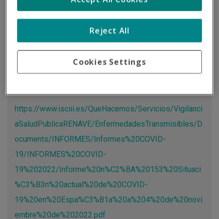
Tipo de documento:
Información oficial
Reject All
Actualización de las cifras sobre la COVID-19 a través del
estudio realizado por el Instituto de Salud Carlos III.
Cookies Settings
Más información
https://www.isciii.es/QueHacemos/Servicios/Vigilanci
aSaludPublicaRENAVE/EnfermedadesTransmisibles/D
ocuments/INFORMES/Informes%20COVID-
19/INFORMES%20COVID-
19%202022/Informe%20n%C2%BA%20153%20Situaci
%C3%B3n%20actual%20de%20COVID-
19%20en%20Espa%C3%B1a%20a%204%20de%20novi
embre%20de%202022.pdf