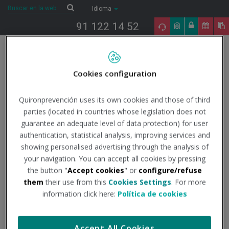
Saltar al contenido
Buscar
Buscar
Idioma
91 122 14 52
Togg
navig
Cookies configuration
Inicio
COVID-19
Todo lo que necesitas saber
Datos
oficiales
Análisis Epidemiológico (COVID-19): Informes situación
pandemia en España
Informe nº 153 - 04/11/2022
Quironprevención uses its own cookies and those of third
parties (located in countries whose legislation does not
4/11/2022
guarantee an adequate level of data protection) for user
Actualidad
authentication, statistical analysis, improving services and
showing personalised advertising through the analysis of
Informe nº 153 -
your navigation. You can accept all cookies by pressing
the button "
Accept cookies
" or
configure/refuse
04/11/2022
them
their use from this
Cookies Settings
. For more
information click here:
Política de cookies
Institución - Fuente:
Instituto de Salud Carlos III
Accept All Cookies