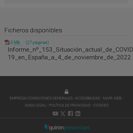
Ficheros disponibles
3,5
MB
(27 páginas)
Informe_nº_153_Situación_actual_de_COVID
19_en_España_a_4_de_noviembre_de_2022
EMPRESA/CONDICIONES GENERALES
ACCESIBILIDAD
MAPA WEB
AVISO LEGAL
POLÍTICA DE PRIVACIDAD
COOKIES