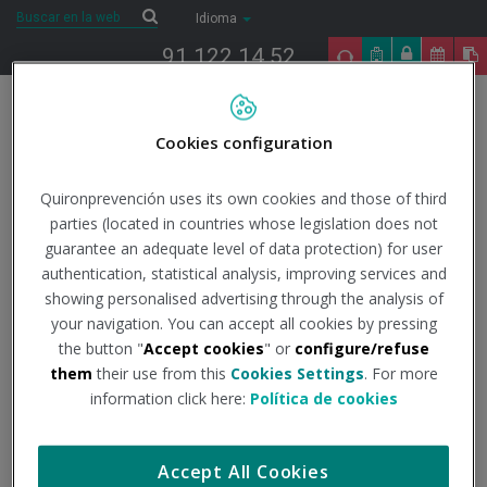
Saltar al contenido
Buscar
Buscar
Idioma
91 122 14 52
Togg
navig
Cookies configuration
Inicio
COVID-19
Todo lo que necesitas saber
Datos
oficiales
Actualización centro coordinación de alertas y emergencias
Quironprevención uses its own cookies and those of third
sanitarias.
Actualización nº 654
parties (located in countries whose legislation does not
guarantee an adequate level of data protection) for user
13/1/2023
authentication, statistical analysis, improving services and
Actualidad
showing personalised advertising through the analysis of
your navigation. You can accept all cookies by pressing
Actualización nº 654
the button "
Accept cookies
" or
configure/refuse
them
their use from this
Cookies Settings
. For more
information click here:
Política de cookies
Institución - Fuente:
Centro coordinación de alertas y
emergencias sanitarias
Accept All Cookies