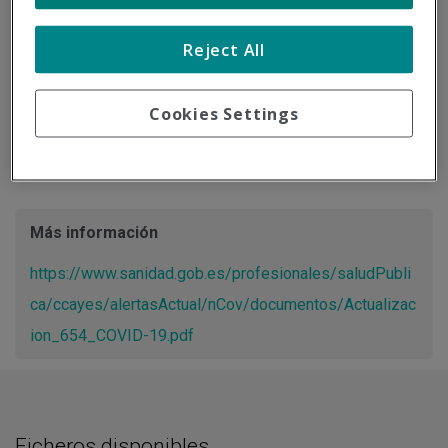
Tipo de documento:
Información oficial
Reject All
Actualización Resumen de la información desde el Centro
de Coordinación de Alertas y Emergencias Sanitarias del
Cookies Settings
Ministerio de Sanidad.
Más información
https://www.sanidad.gob.es/profesionales/saludPubli
ca/ccayes/alertasActual/nCov/documentos/Actualizac
ion_654_COVID-19.pdf
Ficheros disponibles