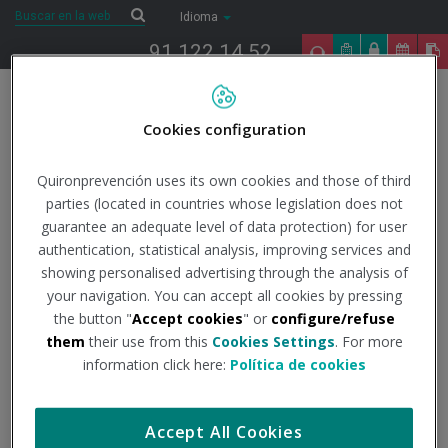
Saltar al contenido
Buscar
Buscar
Idioma
91 122 14 52
Togg
navig
Cookies configuration
Inicio
COVID-19
Todo lo que necesitas saber
Datos
oficiales
Actualización centro coordinación de alertas y emergencias
Quironprevención uses its own cookies and those of third
sanitarias.
Actualización nº 653
parties (located in countries whose legislation does not
guarantee an adequate level of data protection) for user
5/1/2023
authentication, statistical analysis, improving services and
Actualidad
showing personalised advertising through the analysis of
your navigation. You can accept all cookies by pressing
Actualización nº 653
the button "
Accept cookies
" or
configure/refuse
them
their use from this
Cookies Settings
. For more
information click here:
Política de cookies
Institución - Fuente:
Centro coordinación de alertas y
emergencias sanitarias
Accept All Cookies