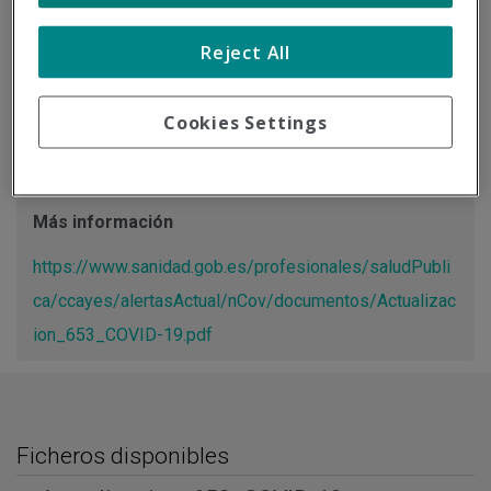
Tipo de documento:
Información oficial
Reject All
Actualización Resumen de la información desde el Centro
de Coordinación de Alertas y Emergencias Sanitarias del
Cookies Settings
Ministerio de Sanidad.
Más información
https://www.sanidad.gob.es/profesionales/saludPubli
ca/ccayes/alertasActual/nCov/documentos/Actualizac
ion_653_COVID-19.pdf
Ficheros disponibles