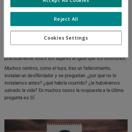
Accept All Cookies
Tras una parada cardiaca, cada minuto que transcurre las
Reject All
posibilidades de supervivencia se reducen en un 7%.
En
los 3 primeros minutos la supervivencia aumenta
hasta un 73%.
Cookies Settings
El escaso coste económico de crear un espacio
cardioprotegido nos debería invitar a disponer de ellos en
prácticamente todos los lugares al igual que los extintores.
Muchos centros, como el tuyo, tras un fallecimiento,
instalan un desfibrilador y se preguntan: ¿por qué no lo
instalamos antes? ¿qué habría ocurrido? ¿le hubiéramos
salvado la vida? En muchos casos la respuesta a la última
pregunta es SÍ.