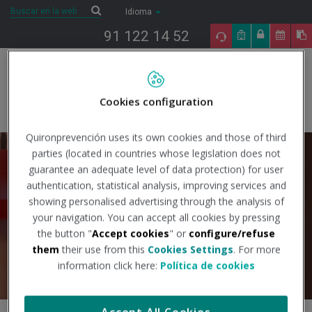
Saltar al contenido
Buscar
Buscar
Idioma
91 122 14 52
Togg
navig
Cookies configuration
Inicio
Campañas en prevención de riesgos laborales
Espacios
cardioprotegidos
Quironprevención uses its own cookies and those of third
Espacios
parties (located in countries whose legislation does not
guarantee an adequate level of data protection) for user
cardioprotegidos
authentication, statistical analysis, improving services and
showing personalised advertising through the analysis of
your navigation. You can accept all cookies by pressing
the button "
Accept cookies
" or
configure/refuse
them
their use from this
Cookies Settings
. For more
information click here:
Política de cookies