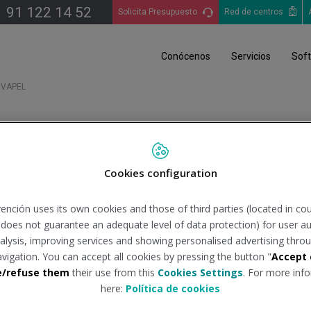
91 122 14 52
Solicita Presupuesto
Red de centros
Conócenos
Servicios
Sof
VAPEL
Cookies configuration
ísicas en el entorno laboral
ención uses its own cookies and those of third parties (located in co
n does not guarantee an adequate level of data protection) for user au
 desarrollar un sistema de valoración de las aptitudes psicofísic
analysis, improving services and showing personalised advertising throu
ro de una actividad laboral. El sistema se desarrolla con tecnolo
avigation. You can accept all cookies by pressing the button "
Accept 
io/a del entorno.
e/refuse them
their use from this
Cookies Settings
. For more info
here:
Política de cookies