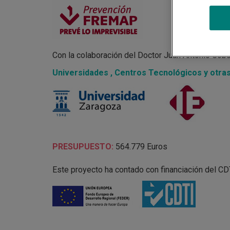
Con la colaboración del
Doctor Juan Antonio Cobo
Universidades , Centros Tecnológicos y otra
PRESUPUESTO:
564.779 Euros
Este proyecto ha contado con financiación del 