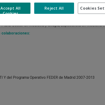
Accept All
Reject All
Cookies Set
Cookies
 Plana
. Doctor en Medicina y Cirugía, Especialista en Medicina 
s colaboraciones:
CDTI Y del Programa Operativo FEDER de Madrid 2007-2013