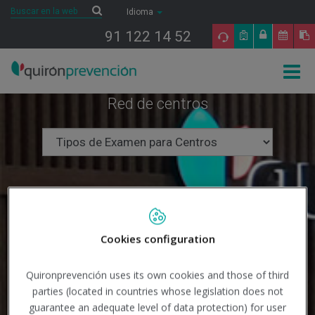
Saltar al contenido
Buscar
Buscar
Idioma
91 122 14 52
Togg
navig
Red de centros
Cookies configuration
Quironprevención uses its own cookies and those of third
parties (located in countries whose legislation does not
guarantee an adequate level of data protection) for user
Buscar