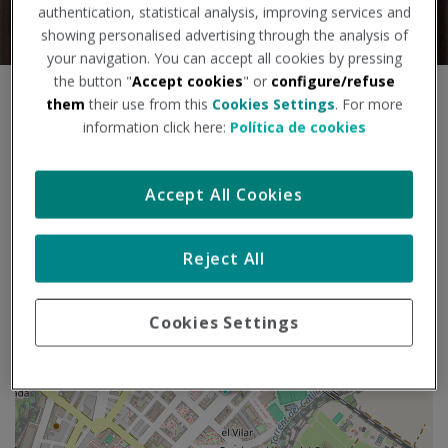
authentication, statistical analysis, improving services and
showing personalised advertising through the analysis of
your navigation. You can accept all cookies by pressing
the button "
Accept cookies
" or
configure/refuse
S
them
their use from this
Cookies Settings
. For more
+
a
information click here:
Política de cookies
l
−
t
a
Accept All Cookies
r
m
a
Reject All
p
a
Cookies Settings