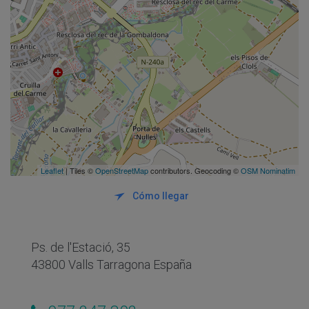
Leaflet
| Tiles ©
OpenStreetMap
contributors. Geocoding ©
OSM Nominatim
Cómo llegar
Ps. de l'Estació, 35
43800 Valls Tarragona España