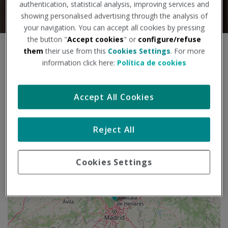
authentication, statistical analysis, improving services and
showing personalised advertising through the analysis of
your navigation. You can accept all cookies by pressing
the button "
Accept cookies
" or
configure/refuse
S
them
their use from this
Cookies Settings
. For more
+
a
information click here:
Política de cookies
l
−
t
a
Accept All Cookies
r
m
a
Reject All
p
a
Cookies Settings