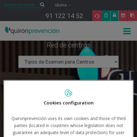
Saltar al contenido
Buscar
Buscar
Idioma
91 122 14 52
Togg
navig
Red de centros
Cookies configuration
Quironprevención uses its own cookies and those of third
parties (located in countries whose legislation does not
guarantee an adequate level of data protection) for user
Buscar