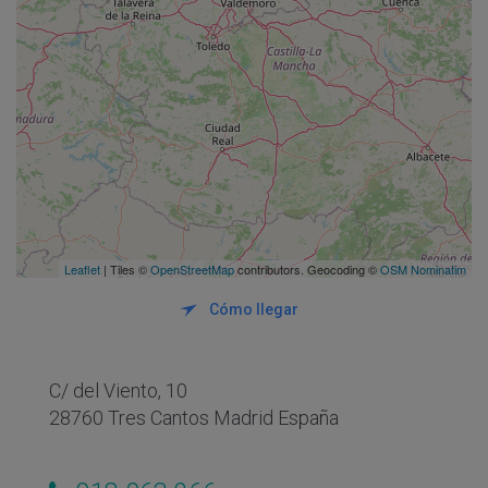
Leaflet
| Tiles ©
OpenStreetMap
contributors. Geocoding ©
OSM Nominatim
Cómo llegar
C/ del Viento, 10
28760 Tres Cantos Madrid España