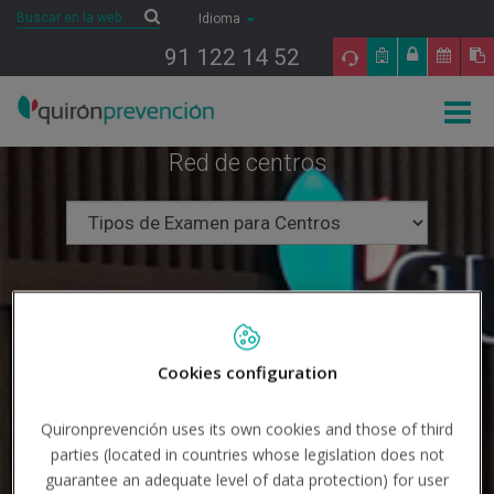
Saltar al contenido
Buscar
Buscar
Idioma
91 122 14 52
Togg
navig
Red de centros
Cookies configuration
Quironprevención uses its own cookies and those of third
parties (located in countries whose legislation does not
guarantee an adequate level of data protection) for user
Buscar