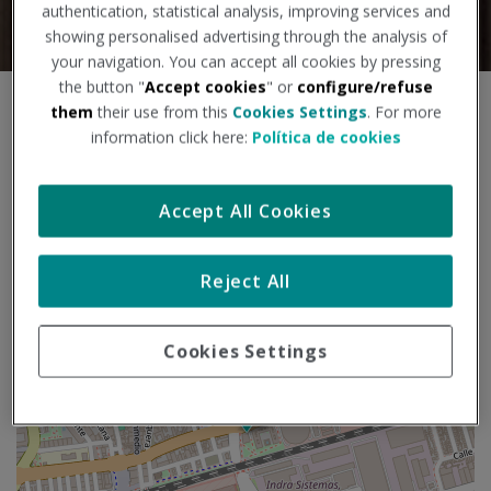
authentication, statistical analysis, improving services and
showing personalised advertising through the analysis of
your navigation. You can accept all cookies by pressing
the button "
Accept cookies
" or
configure/refuse
S
them
their use from this
Cookies Settings
. For more
+
a
information click here:
Política de cookies
l
−
t
a
Accept All Cookies
r
m
a
Reject All
p
a
Cookies Settings