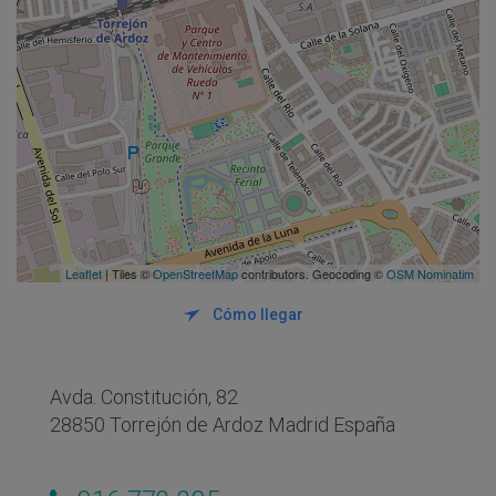
Leaflet
| Tiles ©
OpenStreetMap
contributors. Geocoding ©
OSM Nominatim
Cómo llegar
Avda. Constitución, 82
28850 Torrejón de Ardoz Madrid España