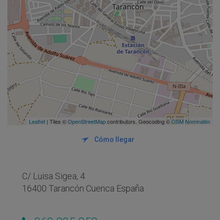
Leaflet
| Tiles ©
OpenStreetMap
contributors. Geocoding ©
OSM Nominatim
Cómo llegar
C/ Luisa Sigea, 4
16400 Tarancón Cuenca España