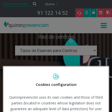
Saltar al contenido
Buscar
Buscar
Idioma
91 122 14 52
Togg
navig
Red de centros
Cookies configuration
Quironprevención uses its own cookies and those of third
parties (located in countries whose legislation does not
guarantee an adequate level of data protection) for user
Buscar