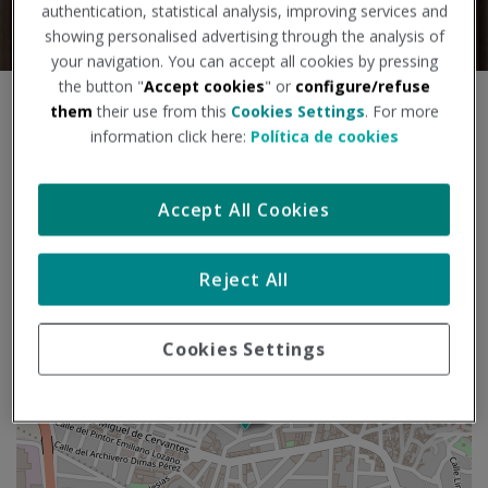
authentication, statistical analysis, improving services and
showing personalised advertising through the analysis of
your navigation. You can accept all cookies by pressing
the button "
Accept cookies
" or
configure/refuse
S
them
their use from this
Cookies Settings
. For more
+
a
information click here:
Política de cookies
l
−
t
a
Accept All Cookies
r
m
a
Reject All
p
a
Cookies Settings