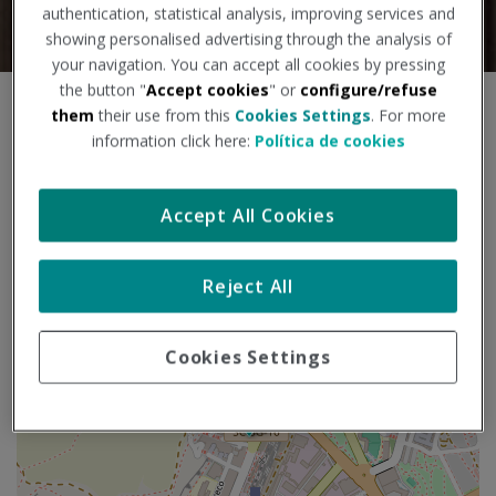
authentication, statistical analysis, improving services and
showing personalised advertising through the analysis of
your navigation. You can accept all cookies by pressing
the button "
Accept cookies
" or
configure/refuse
S
them
their use from this
Cookies Settings
. For more
+
a
information click here:
Política de cookies
l
−
t
a
Accept All Cookies
r
m
a
Reject All
p
a
Cookies Settings