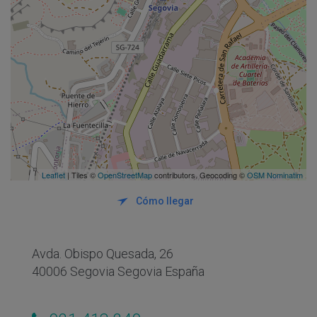
Leaflet
| Tiles ©
OpenStreetMap
contributors. Geocoding ©
OSM Nominatim
Cómo llegar
Avda. Obispo Quesada, 26
40006 Segovia Segovia España