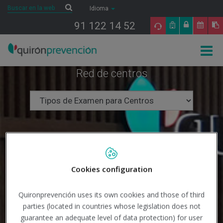
Saltar al contenido
Buscar
Buscar
Idioma
91 122 14 52
Togg
navig
Red de centros
Cookies configuration
Quironprevención uses its own cookies and those of third
parties (located in countries whose legislation does not
guarantee an adequate level of data protection) for user
Buscar