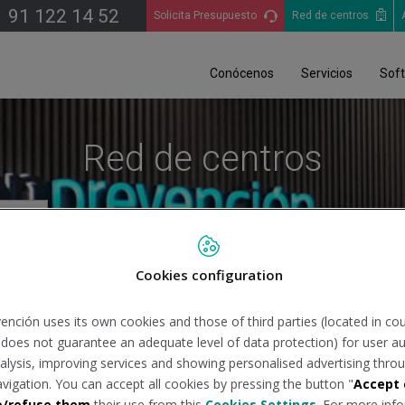
91 122 14 52
Solicita Presupuesto
Red de centros
Conócenos
Servicios
Sof
Red de centros
Cookies configuration
Bu
ención uses its own cookies and those of third parties (located in co
n does not guarantee an adequate level of data protection) for user au
analysis, improving services and showing personalised advertising throu
avigation. You can accept all cookies by pressing the button "
Accept 
e/refuse them
their use from this
Cookies Settings
. For more info