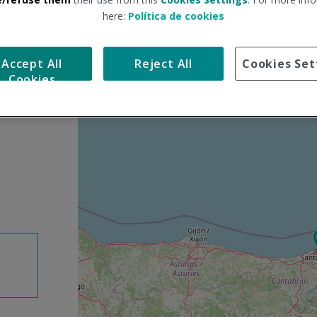
here:
Política de cookies
S
+
a
Accept All
Reject All
Cookies Set
ardinero)
l
−
Cookies
t
a
r
m
a
p
a
n