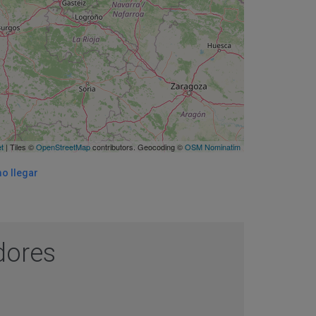
et
| Tiles ©
OpenStreetMap
contributors. Geocoding ©
OSM Nominatim
o llegar
adores