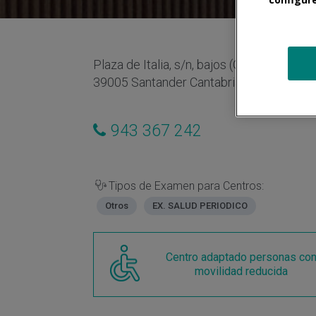
Plaza de Italia, s/n, bajos (Gran Casino S
39005 Santander Cantabria España
943 367 242
Tipos de Examen para Centros:
Otros
EX. SALUD PERIODICO
Centro adaptado personas co
movilidad reducida