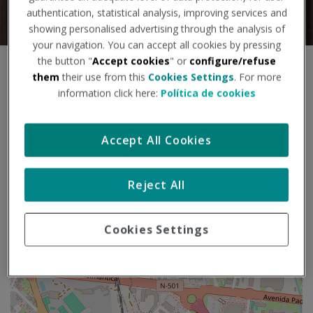
authentication, statistical analysis, improving services and
showing personalised advertising through the analysis of
your navigation. You can accept all cookies by pressing
the button "
Accept cookies
" or
configure/refuse
S
+
them
their use from this
Cookies Settings
. For more
a
information click here:
Política de cookies
l
−
t
a
Accept All Cookies
r
m
a
p
Reject All
a
Cookies Settings