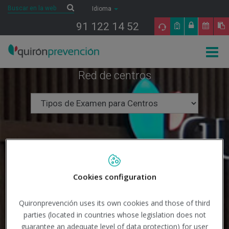
Saltar al contenido
Buscar
Buscar
Idioma
91 122 14 52
Togg
navig
Red de centros
Cookies configuration
Quironprevención uses its own cookies and those of third
parties (located in countries whose legislation does not
guarantee an adequate level of data protection) for user
Buscar