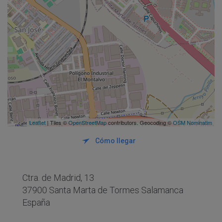
Leaflet
| Tiles ©
OpenStreetMap
contributors. Geocoding ©
OSM Nominatim
Cómo llegar
Ctra. de Madrid, 13
37900 Santa Marta de Tormes Salamanca
España