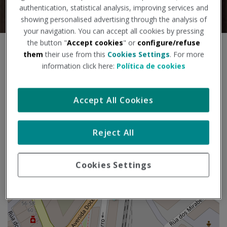
authentication, statistical analysis, improving services and
showing personalised advertising through the analysis of
your navigation. You can accept all cookies by pressing
the button "
Accept cookies
" or
configure/refuse
S
them
their use from this
Cookies Settings
. For more
+
a
information click here:
Política de cookies
l
−
t
a
Accept All Cookies
r
m
a
Reject All
p
a
Cookies Settings