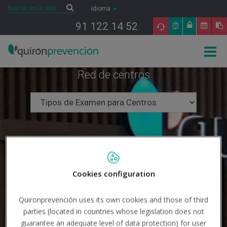
Saltar al contenido
Buscar
Buscar
Idioma
91 122 14 52
Togg
navig
Red de centros
Cookies configuration
Quironprevención uses its own cookies and those of third
parties (located in countries whose legislation does not
guarantee an adequate level of data protection) for user
Buscar