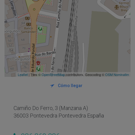
Leaflet
| Tiles ©
OpenStreetMap
contributors. Geocoding ©
OSM Nominatim
Cómo llegar
Camiño Do Ferro, 3 (Manzana A)
36003 Pontevedra Pontevedra España