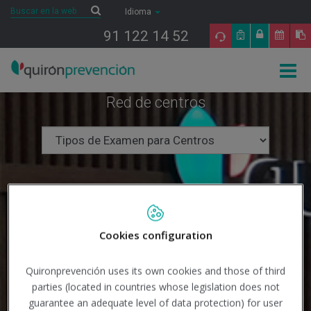
Saltar al contenido
Buscar
Buscar
Idioma
91 122 14 52
Togg
navig
Red de centros
Cookies configuration
Quironprevención uses its own cookies and those of third
parties (located in countries whose legislation does not
guarantee an adequate level of data protection) for user
Buscar