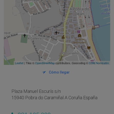
Leaflet
| Tiles ©
OpenStreetMap
contributors. Geocoding ©
OSM Nominatim
Cómo llegar
Plaza Manuel Escurís s/n
15940 Pobra do Caramiñal A Coruña España