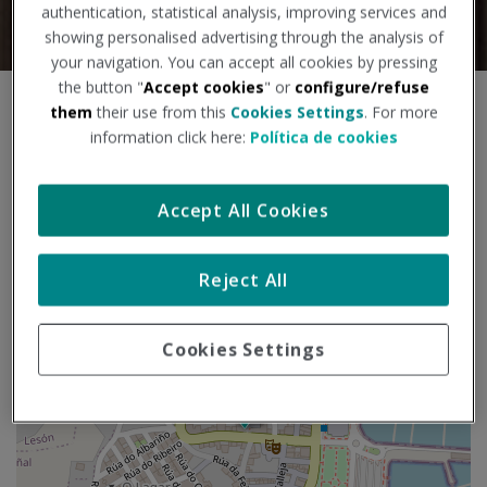
authentication, statistical analysis, improving services and
showing personalised advertising through the analysis of
your navigation. You can accept all cookies by pressing
the button "
Accept cookies
" or
configure/refuse
S
them
their use from this
Cookies Settings
. For more
+
a
information click here:
Política de cookies
l
−
t
a
Accept All Cookies
r
m
a
Reject All
p
a
Cookies Settings