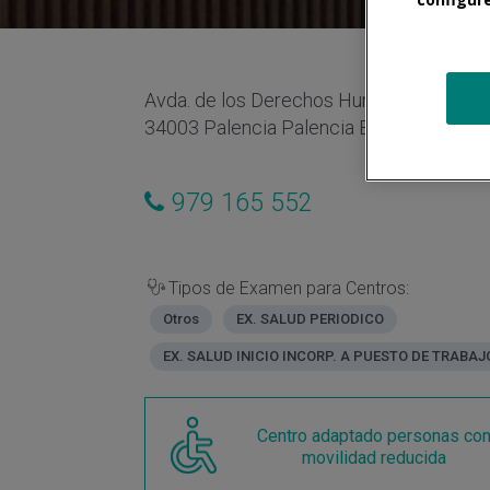
Avda. de los Derechos Humanos, 10
34003 Palencia Palencia España
979 165 552
Tipos de Examen para Centros:
Otros
EX. SALUD PERIODICO
EX. SALUD INICIO INCORP. A PUESTO DE TRABAJ
Centro adaptado personas co
movilidad reducida