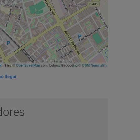
et
| Tiles ©
OpenStreetMap
contributors. Geocoding ©
OSM Nominatim
o llegar
adores