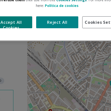
here:
Política de cookies
S
+
a
Accept All
Reject All
Cookies Set
l
−
Cookies
t
a
r
m
a
p
a
O
n