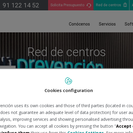
91 122 14 52
Solicita Presupuesto
Red de centros
Conócenos
Servicios
Sof
Red de centros
Cookies configuration
Bu
ención uses its own cookies and those of third parties (located in co
n does not guarantee an adequate level of data protection) for user au
analysis, improving services and showing personalised advertising throu
avigation. You can accept all cookies by pressing the button "
Accept 
e/refuse them
their use from this
Cookies Settings
. For more info