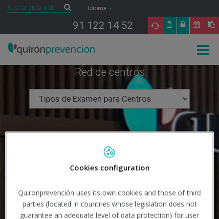
Saltar al contenido
Buscar
Buscar
Idioma
91 122 14 52
Togg
navig
Red de centros
Cookies configuration
Quironprevención uses its own cookies and those of third
parties (located in countries whose legislation does not
guarantee an adequate level of data protection) for user
Buscar