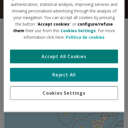
authentication, statistical analysis, improving services and
showing personalised advertising through the analysis of
your navigation. You can accept all cookies by pressing
the button "
Accept cookies
" or
configure/refuse
S
them
their use from this
Cookies Settings
. For more
+
a
information click here:
Política de cookies
l
−
t
a
Accept All Cookies
r
m
a
Reject All
p
a
Cookies Settings