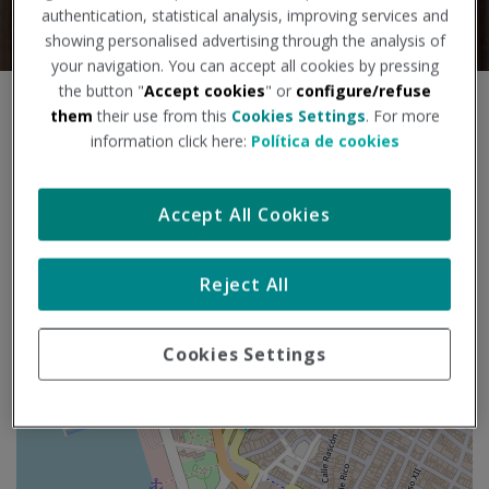
authentication, statistical analysis, improving services and
showing personalised advertising through the analysis of
your navigation. You can accept all cookies by pressing
the button "
Accept cookies
" or
configure/refuse
S
them
their use from this
Cookies Settings
. For more
+
a
information click here:
Política de cookies
l
−
t
a
Accept All Cookies
r
m
a
Reject All
p
a
Cookies Settings