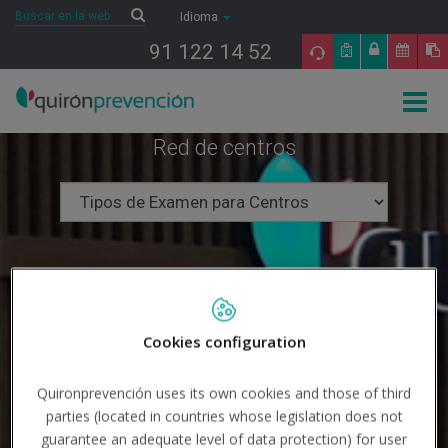
Saltar al contenido
Buscar
Buscar
Idioma
91 122 14 52
Togg
navig
Red de centros
Cookies configuration
Quironprevención uses its own cookies and those of third
parties (located in countries whose legislation does not
guarantee an adequate level of data protection) for user
Buscar