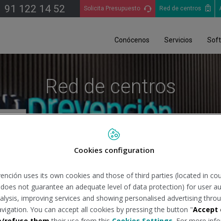
91 122 14 52
Solicita Presupuesto
Red de centros
Conócenos
Servicios
Sof
Red de centros
Cookies configuration
Bu
ención uses its own cookies and those of third parties (located in co
n does not guarantee an adequate level of data protection) for user au
analysis, improving services and showing personalised advertising throu
avigation. You can accept all cookies by pressing the button "
Accept 
e/refuse them
their use from this
Cookies Settings
. For more info