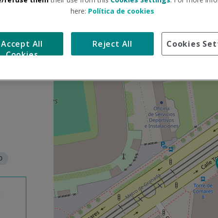
here:
Política de cookies
S
+
a
Accept All
Reject All
Cookies Set
l
−
Cookies
t
a
r
m
a
p
a
O
n