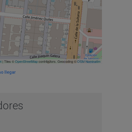
et
| Tiles ©
OpenStreetMap
contributors. Geocoding ©
OSM Nominatim
o llegar
adores