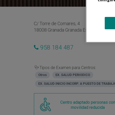
C/ Torre de Comares, 4
18008 Granada Granada España
958 184 487
Tipos de Examen para Centros:
Otros
EX. SALUD PERIODICO
EX. SALUD INICIO INCORP. A PUESTO DE TRABAJ
Centro adaptado personas co
movilidad reducida