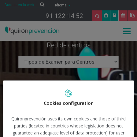
Saltar al contenido
Buscar
Buscar
Idioma
91 122 14 52
Togg
navig
Red de centros
Cookies configuration
Quironprevención uses its own cookies and those of third
parties (located in countries whose legislation does not
guarantee an adequate level of data protection) for user
Buscar