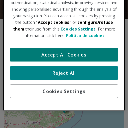
authentication, statistical analysis, improving services and
showing personalised advertising through the analysis of
your navigation. You can accept all cookies by pressing
the button "
Accept cookies
" or
configure/refuse
S
them
their use from this
Cookies Settings
. For more
+
a
information click here:
Política de cookies
l
−
t
a
Accept All Cookies
r
m
a
Reject All
p
a
Cookies Settings