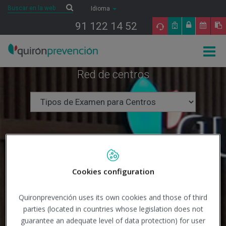
Saltar al contenido
Buscar
Buscar
Idioma
91 122 14 52
Togg
navig
Red de centros
Cookies configuration
Quironprevención uses its own cookies and those of third
parties (located in countries whose legislation does not
guarantee an adequate level of data protection) for user
Buscar