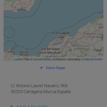
Leaflet
| Tiles ©
OpenStreetMap
contributors. Geocoding ©
OSM Nominatim
Cómo llegar
C/ Antonio Lauret Navarro, 968
30203 Cartagena Murcia España