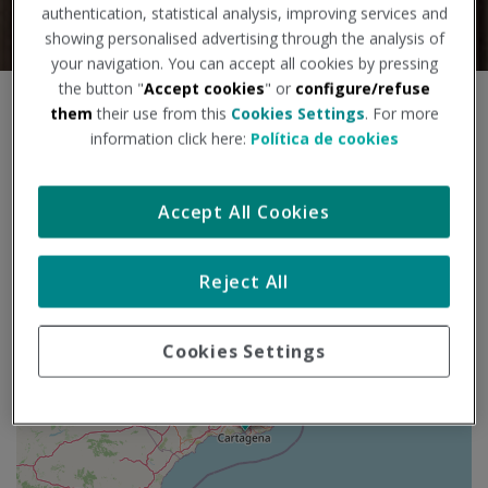
authentication, statistical analysis, improving services and
showing personalised advertising through the analysis of
your navigation. You can accept all cookies by pressing
the button "
Accept cookies
" or
configure/refuse
S
them
their use from this
Cookies Settings
. For more
+
a
information click here:
Política de cookies
l
−
t
a
Accept All Cookies
r
m
a
Reject All
p
a
Cookies Settings