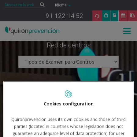
Saltar al contenido
Buscar
Buscar
Idioma
91 122 14 52
Togg
navig
Red de centros
Cookies configuration
Quironprevención uses its own cookies and those of third
parties (located in countries whose legislation does not
guarantee an adequate level of data protection) for user
Buscar