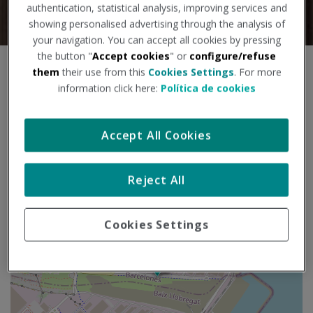
authentication, statistical analysis, improving services and
showing personalised advertising through the analysis of
your navigation. You can accept all cookies by pressing
the button "
Accept cookies
" or
configure/refuse
S
them
their use from this
Cookies Settings
. For more
+
a
information click here:
Política de cookies
l
−
t
a
Accept All Cookies
r
m
a
Reject All
p
a
Cookies Settings