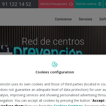
91 122 14 52
Solicita Presupuesto
Red de centros
Conócenos
Servicios
Sof
Red de centros
Cookies configuration
Bu
ención uses its own cookies and those of third parties (located in co
n does not guarantee an adequate level of data protection) for user au
analysis, improving services and showing personalised advertising throu
avigation. You can accept all cookies by pressing the button "
Accept 
e/refuse them
their use from this
Cookies Settings
. For more info