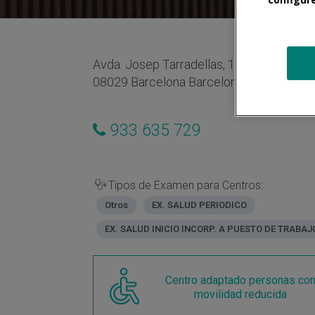
Avda. Josep Tarradellas, 120
08029 Barcelona Barcelona España
933 635 729
Tipos de Examen para Centros:
Otros
EX. SALUD PERIODICO
EX. SALUD INICIO INCORP. A PUESTO DE TRABAJ
Centro adaptado personas co
movilidad reducida