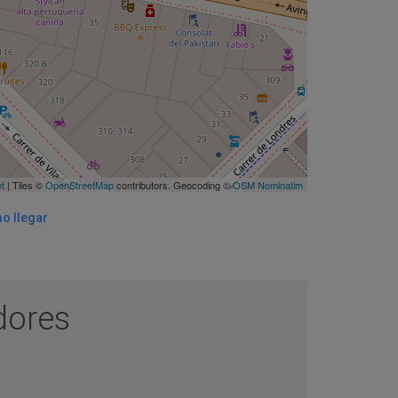
et
| Tiles ©
OpenStreetMap
contributors. Geocoding ©
OSM Nominatim
o llegar
adores