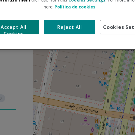
here:
Política de cookies
S
+
a
Accept All
Reject All
Cookies Set
l
−
Cookies
t
a
r
m
a
p
a
O
n