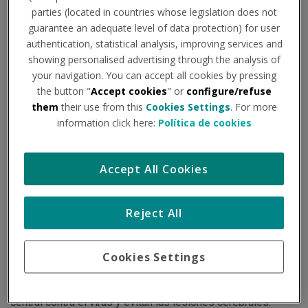
ratones
parties (located in countries whose legislation does not
guarantee an adequate level of data protection) for user
authentication, statistical analysis, improving services and
Institución - Fuente:
diariomedico.com
showing personalised advertising through the analysis of
your navigation. You can accept all cookies by pressing
Tipo de documento:
Noticia
the button "
Accept cookies
" or
configure/refuse
them
their use from this
Cookies Settings
. For more
information click here:
Política de cookies
Los detalles del estudio, realizado por investigadores del
Instituto de Biomedicina de Sevilla y del Centro Nacional de
Accept All Cookies
Biotecnología, se han publicado en 'Nature Neuroscience'.
Reject All
El virus del SARS-CoV-2 afecta sobre todo al sistema
respiratorio, pero también provoca síntomas neurológicos
Cookies Settings
que han sido poco estudiados. Además, se desconoce si
las vacunas contra el covid protegen al sistema nervioso
central contra el virus y evitan las lesiones cerebrales.