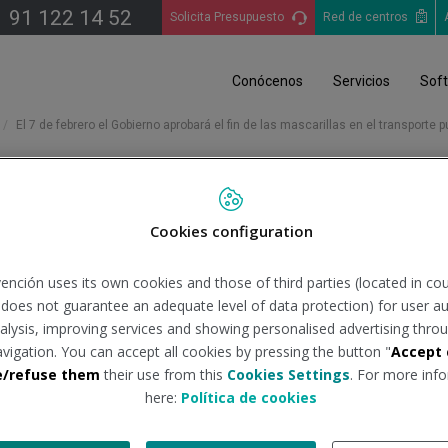
91 122 14 52
Solicita Presupuesto
Red de centros
Conócenos
Servicios
Sof
El 7 de febrero el Gobierno aprobará el fin de las mascarillas en el transporte p
Cookies configuration
ierno aprobará el fin de las m
ención uses its own cookies and those of third parties (located in co
n does not guarantee an adequate level of data protection) for user au
analysis, improving services and showing personalised advertising throu
uente:
consalud.es
Tipo de do
avigation. You can accept all cookies by pressing the button "
Accept 
e/refuse them
their use from this
Cookies Settings
. For more info
here:
Política de cookies
e febrero se aprobará la retirada de las mascarillas en el transp