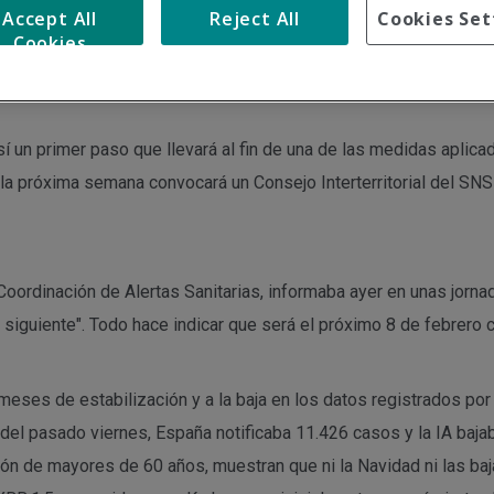
Accept All
Reject All
Cookies Set
iado este jueves que el Consejo de Ministros del próximo 7 de fe
Cookies
 mantendrá en todos los centros sanitarios.
í un primer paso que llevará al fin de una de las medidas aplica
la próxima semana convocará un Consejo Interterritorial del SNS 
Coordinación de Alertas Sanitarias, informaba ayer en unas jorna
a siguiente". Todo hace indicar que será el próximo 8 de febrero 
s meses de estabilización y a la baja en los datos registrados p
 del pasado viernes, España notificaba 11.426 casos y la IA baj
ión de mayores de 60 años, muestran que ni la Navidad ni las b