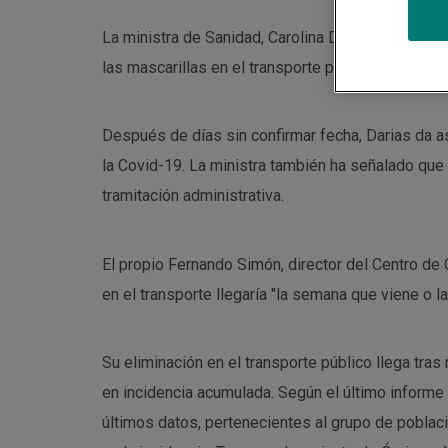
La ministra de Sanidad, Carolina Darias, ha anunc
las mascarillas en el transporte público, pero se
Después de días sin confirmar fecha, Darias da as
la Covid-19. La ministra también ha señalado que 
tramitación administrativa.
El propio Fernando Simón, director del Centro de 
en el transporte llegaría "la semana que viene o l
Su eliminación en el transporte público llega tra
en incidencia acumulada. Según el último informe
últimos datos, pertenecientes al grupo de poblac