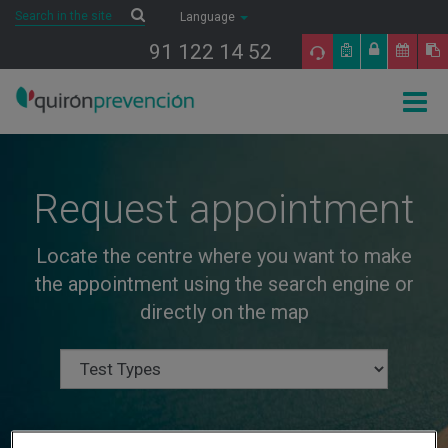
Saltar al contenido
Search
Search
Language
91 122 14 52
Togg
navig
Request appointment
Locate the centre where you want to make
the appointment using the search engine or
directly on the map