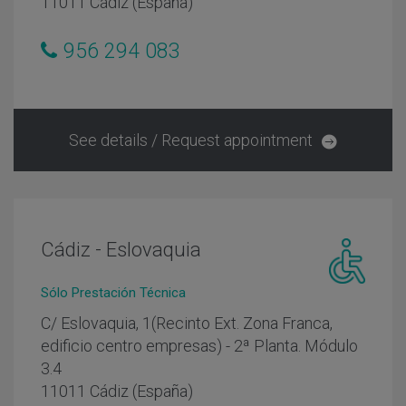
11011 Cádiz (España)
personas
con
956 294 083
movilidad
reducida
See details / Request appointment
Cádiz - Eslovaquia
Centro
Sólo Prestación Técnica
adaptado
C/ Eslovaquia, 1(Recinto Ext. Zona Franca,
personas
edificio centro empresas) - 2ª Planta. Módulo
con
3.4
movilidad
reducida
11011 Cádiz (España)