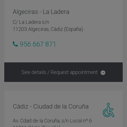
Algeciras - La Ladera
C/ La Ladera s/n
11203 Algeciras, Cádiz (España)
956 667 871
See details / Request appointment
Cádiz - Ciudad de la Coruña
Centro
Av. Cdad de la Coruña, s/n Local nº 6
adaptado