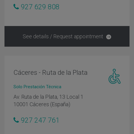
con
927 629 808
movilidad
reducida
See details / Request appointment
Cáceres - Ruta de la Plata
Centro
Solo Prestación Técnica
adaptado
Av. Ruta de la Plata, 13 Local 1
personas
10001 Cáceres (España)
con
movilidad
reducida
927 247 761