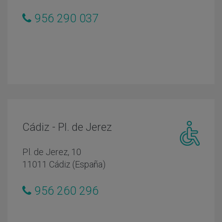
956 290 037
Cádiz - Pl. de Jerez
Centro
Pl. de Jerez, 10
adaptado
11011 Cádiz (España)
personas
con
956 260 296
movilidad
reducida