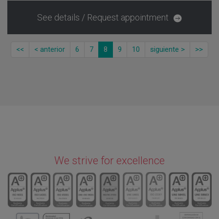
See details / Request appointment
<<
< anterior
6
7
8
9
10
siguiente >
>>
We strive for excellence