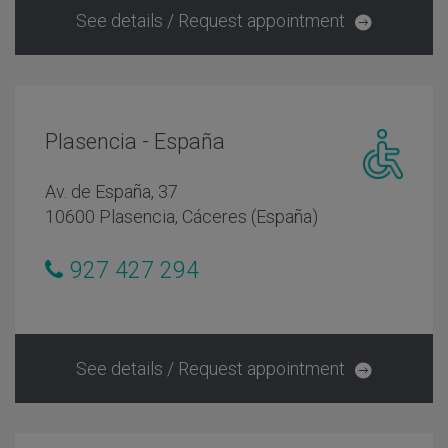
See details / Request appointment
Plasencia - España
Centro
Av. de España, 37
adaptado
10600 Plasencia, Cáceres (España)
personas
con
927 427 294
movilidad
reducida
See details / Request appointment