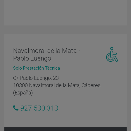
Navalmoral de la Mata -
Pablo Luengo
Centro
Solo Prestación Técnica
adaptado
personas
C/ Pablo Luengo, 23
con
10300 Navalmoral de la Mata, Cáceres
movilidad
(España)
reducida
927 530 313