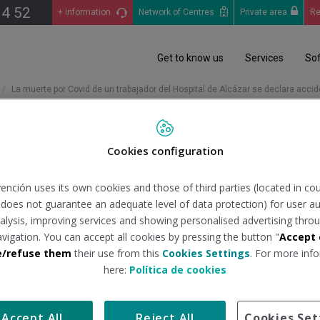
14 52
+ information
Network of Centres
Private area
Re
Get to know us
Services
So
La muerte por Covid de un trabajador del Hospital de Alcázar se declara accid
Cookies configuration
e un trabajador del Hospital
ención uses its own cookies and those of third parties (located in co
n does not guarantee an adequate level of data protection) for user au
analysis, improving services and showing personalised advertising throu
avigation. You can accept all cookies by pressing the button "
Accept 
uente:
isanidad.com
Tipo de do
e/refuse them
their use from this
Cookies Settings
. For more info
here:
Política de cookies
constantemente expuesto a "un riesgo cierto y probable de conta
Accept All
Reject All
Cookies Set