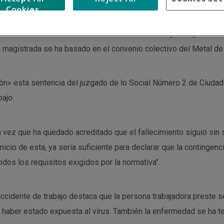
Cookies
uerte por Covid de un trabajador del Hospital de Alcázar de San Ju
contrata de mantenimiento. Ha condenado a su empresa y a la asegu
a magistrada se ha basado en el convenio colectivo del Metal de
n» esta sentencia del juzgado de lo Social Número 2 de Ciudad Re
ajo.
 vez que ha quedado acreditado que el fallecimiento siguió sin 
nicio de esta, ya sería suficiente para declarar que la contingenc
dos los requisitos exigidos por la normativa".
cidente de trabajo destaca que la persona trabajadora preste se
e haber estado expuesta al virus. También la enfermedad se ha te