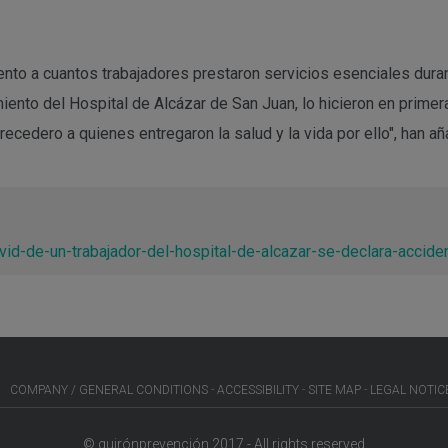
to a cuantos trabajadores prestaron servicios esenciales duran
to del Hospital de Alcázar de San Juan, lo hicieron en primera
ecedero a quienes entregaron la salud y la vida por ello", han añ
id-de-un-trabajador-del-hospital-de-alcazar-se-declara-accide
COMPANY / GENERAL CONDITIONS
ACCESSIBILITY
SITE MAP
LEGAL NOTIC
© quirónprevención 2017 - All rights reserved