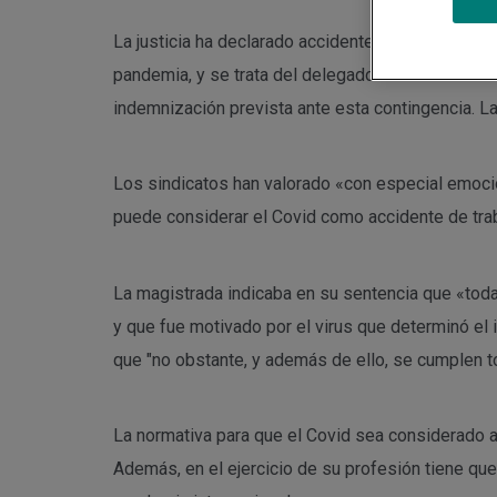
La justicia ha declarado accidente de trabajo la m
pandemia, y se trata del delegado sindical de la 
indemnización prevista ante esta contingencia. L
Los sindicatos han valorado «con especial emoció
puede considerar el Covid como accidente de trab
La magistrada indicaba en su sentencia que «toda
y que fue motivado por el virus que determinó el i
que "no obstante, y además de ello, se cumplen to
La normativa para que el Covid sea considerado ac
Además, en el ejercicio de su profesión tiene qu