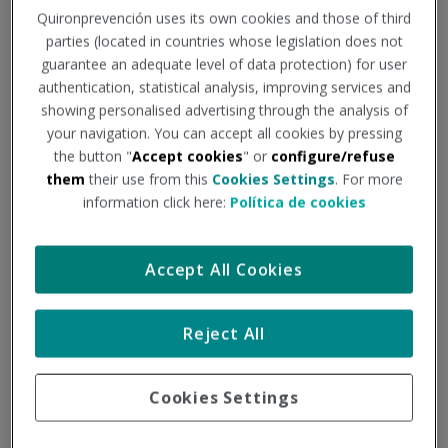
Quironprevención uses its own cookies and those of third
imprescindible para consolidar la Seguridad Laboral en
parties (located in countries whose legislation does not
las empresas.Para que las organizaciones puedan
guarantee an adequate level of data protection) for user
seguir avanzando en Seguridad y Salud en el...
authentication, statistical analysis, improving services and
showing personalised advertising through the analysis of
SEGURIDAD
-
FORMACIÓN
-
PRL
your navigation. You can accept all cookies by pressing
the button "
Accept cookies
" or
configure/refuse
them
their use from this
Cookies Settings
. For more
15
information click here:
Política de cookies
SEP
Accept All Cookies
Reject All
Cookies Settings