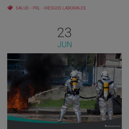
SALUD
-
PRL
-
RIESGOS LABORALES
23
JUN