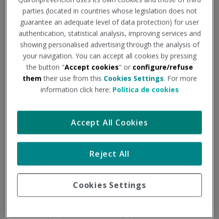
parties (located in countries whose legislation does not
guarantee an adequate level of data protection) for user
authentication, statistical analysis, improving services and
showing personalised advertising through the analysis of
your navigation. You can accept all cookies by pressing
the button "
Accept cookies
" or
configure/refuse
them
their use from this
Cookies Settings
. For more
information click here:
Política de cookies
Accept All Cookies
Alimentos con mala
Reject All
reputación que protegen tu
salud
Cookies Settings
En ocasiones eliminamos de nuestra dieta multitud de
alimentos porque escuchamos que pueden resultar