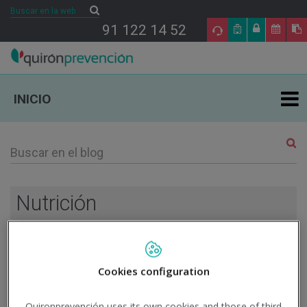
Buscar
Buscar
91 122 14 52
INICIO
ÁREAS DE ESPECIALIDAD EN PRL
TU SALUD
Nutrición
SALUD Y EMPRESA
30
SECTORES DE ACTIVIDAD
Cookies configuration
JUL
Quironprevención uses its own cookies and those of third