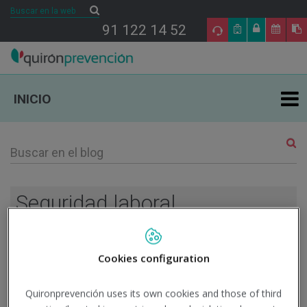
Buscar
Buscar
91 122 14 52
INICIO
ÁREAS DE ESPECIALIDAD EN PRL
TU SALUD
Seguridad laboral
SALUD Y EMPRESA
17
Cookies configuration
SECTORES DE ACTIVIDAD
MAY
Quironprevención uses its own cookies and those of third