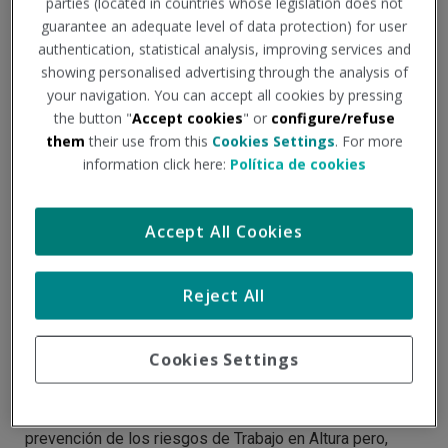
parties (located in countries whose legislation does not
guarantee an adequate level of data protection) for user
authentication, statistical analysis, improving services and
showing personalised advertising through the analysis of
your navigation. You can accept all cookies by pressing
the button "
Accept cookies
" or
configure/refuse
them
their use from this
Cookies Settings
. For more
information click here:
Política de cookies
Accept All Cookies
Trabajos en Altura en
Reject All
Prevención de Riesgos
Laborales
Cookies Settings
Durante los últimos años se ha avanzado mucho en la
prevención de los riesgos de Trabajo en Altura pero,